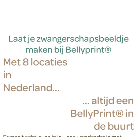
Laat je zwangerschapsbeeldje
maken bij Bellyprint®
Met 8 locaties
in
Nederland...
... altijd een
BellyPrint® in
de buurt
Er groeit echt leven in je – een wonder dat je met