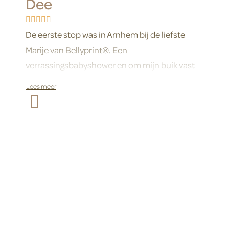
Dee
De eerste stop was in Arnhem bij de liefste
Marije van Bellyprint®. Een
verrassingsbabyshower en om mijn buik vast
te leggen, het was fantastisch leuk aangekleed
allemaal. De kleine meid in mijn buik voor
eeuwig vastgelegd en binnenkort een beeldje
bij ons op de kast!
Liefs Dee