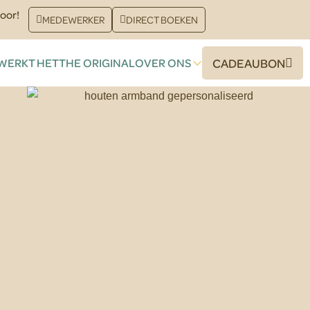
oor!
MEDEWERKER
DIRECT BOEKEN
WERKT HET
THE ORIGINAL
OVER ONS
CADEAUBON