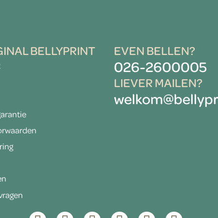
GINAL BELLYPRINT
EVEN BELLEN?
026-2600005
t
LIEVER MAILEN?
welkom@bellypri
arantie
orwaarden
ring
en
vragen