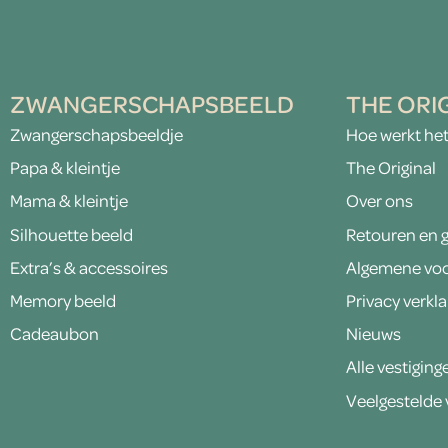
ZWANGERSCHAPSBEELD
THE ORI
Zwangerschapsbeeldje
Hoe werkt he
Papa & kleintje
The Original
Mama & kleintje
Over ons
Silhouette beeld
Retouren en g
Extra’s & accessoires
Algemene vo
Memory beeld
Privacy verkla
Cadeaubon
Nieuws
Alle vestiging
Veelgestelde 