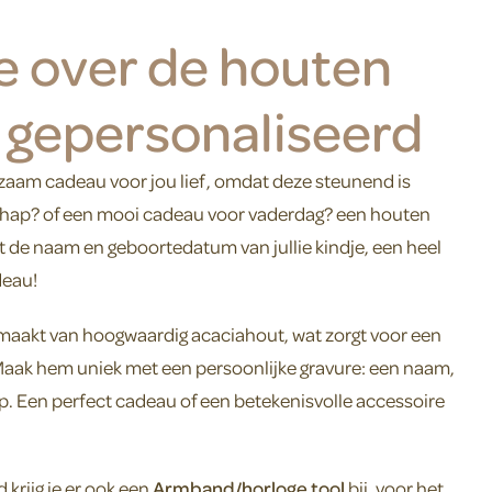
e over de houten
 gepersonaliseerd
urzaam cadeau voor jou lief, omdat deze steunend is
chap? of een mooi cadeau voor vaderdag? een houten
de naam en geboortedatum van jullie kindje, een heel
deau!
emaakt van hoogwaardig acaciahout, wat zorgt voor een
 Maak hem uniek met een persoonlijke gravure: een naam,
. Een perfect cadeau of een betekenisvolle accessoire
krijg je er ook een
Armband/horloge tool
bij, voor het