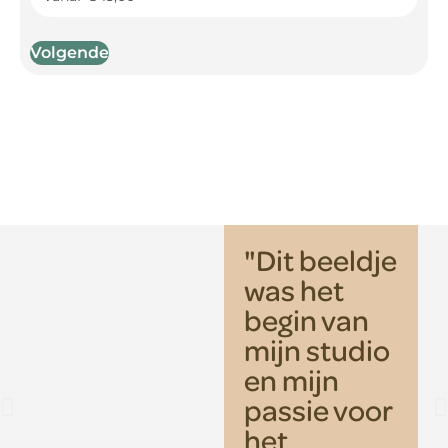
"Dit beeldje
was het
begin van
mijn studio
en mijn
passie voor
het