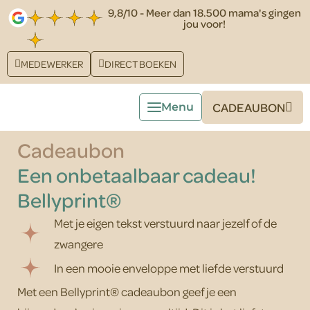
9,8/10 - Meer dan 18.500 mama's gingen
jou voor!
MEDEWERKER
DIRECT BOEKEN
CADEAUBON
Cadeaubon
Een onbetaalbaar cadeau!
Bellyprint®
Met je eigen tekst verstuurd naar jezelf of de
zwangere
In een mooie enveloppe met liefde verstuurd
Met een Bellyprint® cadeaubon geef je een