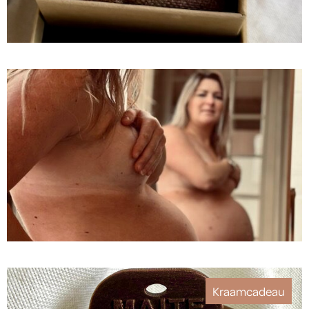
STL Bestand van je eigen Bellyprint
50
Fopspeen als kraamcadeau
Kraamcadeau