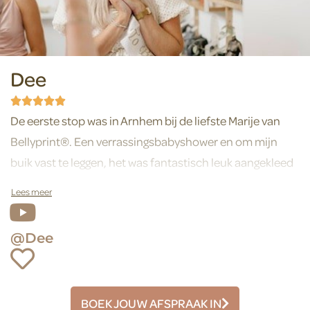
Dee
De eerste stop was in Arnhem bij de liefste Marije van
Bellyprint®. Een verrassingsbabyshower en om mijn
buik vast te leggen, het was fantastisch leuk aangekleed
allemaal. De kleine meid in mijn buik voor eeuwig
vastgelegd en binnenkort een beeldje bij ons op de kast!
@Dee
Liefs Dee
BOEK JOUW AFSPRAAK IN