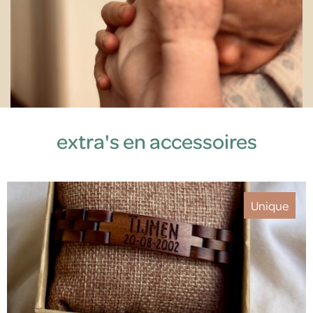
extra's en accessoires
Houten armband gepersonaliseerd
Unique
55