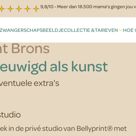
9,8/10 - Meer dan 18.500 mama's gingen jou v
ZWANGERSCHAPSBEELDJE
COLLECTIE & TARIEVEN
HOE 
ht Brons
euwigd als kunst
eventuele extra's
studio
ek in de privé studio van Bellyprint® met