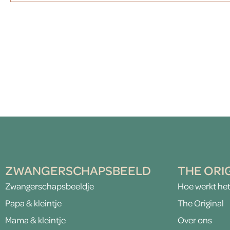
ZWANGERSCHAPSBEELD
THE ORI
Zwangerschapsbeeldje
Hoe werkt he
Papa & kleintje
The Original
Mama & kleintje
Over ons