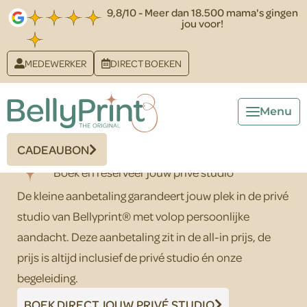
9,8/10 - Meer dan 18.500 mama's gingen
Papa&Kleintje Earth
jou voor!
Whitewood
Jouw Moment, vereeuwigd als
MEDEWERKER
DIRECT BOEKEN
kunst
Kies jouw materiaal, kleur en eventuele extra's
De prijs die je ziet is ALL-IN
CADEAUBON
Boek en reserveer jouw privé studio
De kleine aanbetaling garandeert jouw plek in de privé
studio van Bellyprint® met volop persoonlijke
aandacht. Deze aanbetaling zit in de all-in prijs, de
prijs is altijd inclusief de privé studio én onze
begeleiding.
BOEK DIRECT JOUW PRIVÉ STUDIO