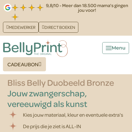
9,8/10 - Meer dan 18.500 mama's gingen
jou voor!
MEDEWERKER
DIRECT BOEKEN
CADEAUBON
Bliss Belly Duobeeld Bronze
Jouw zwangerschap,
vereeuwigd als kunst
Kies jouw materiaal, kleur en eventuele extra's
De prijs die je ziet is ALL-IN