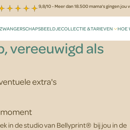
9,8/10 - Meer dan 18.500 mama's gingen jou v
que Blue Green
ZWANGERSCHAPSBEELDJE
COLLECTIE & TARIEVEN
HOE 
, vereeuwigd als
eventuele extra's
iomoment
k in de studio van Bellyprint® bij jou in de