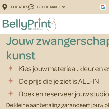
LOCATIES
BEL OF MAIL ONS
Diamond Belly Anti
Jouw zwangerschap
kunst
Kies jouw materiaal, kleur en 
De prijs die je ziet is ALL-IN
Boek en reserveer jouw stud
De kleine aanbetaling garandeert jouw ple