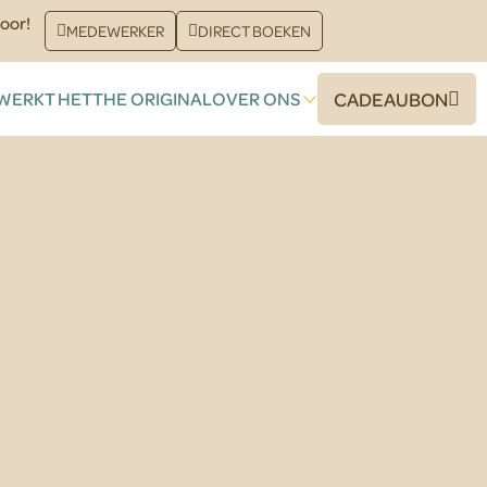
oor!
MEDEWERKER
DIRECT BOEKEN
WERKT HET
THE ORIGINAL
OVER ONS
CADEAUBON