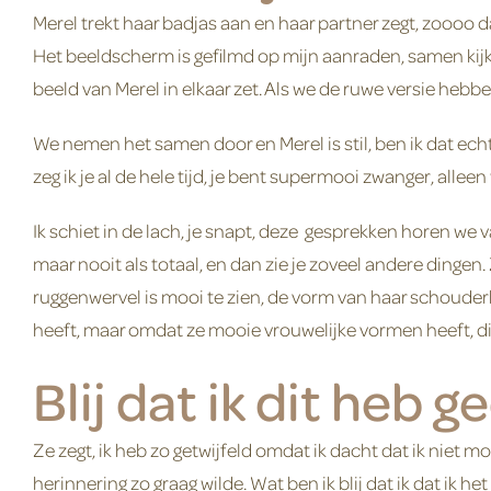
Merel trekt haar badjas aan en haar partner zegt, zoooo 
Het beeldscherm is gefilmd op mijn aanraden, samen kijke
beeld van Merel in elkaar zet. Als we de ruwe versie hebben
We nemen het samen door en Merel is stil, ben ik dat echt? 
zeg ik je al de hele tijd, je bent supermooi zwanger, alleen
Ik schiet in de lach, je snapt, deze gesprekken horen we va
maar nooit als totaal, en dan zie je zoveel andere dingen.
ruggenwervel is mooi te zien, de vorm van haar schouder
heeft, maar omdat ze mooie vrouwelijke vormen heeft, die
Blij dat ik dit heb 
Ze zegt, ik heb zo getwijfeld omdat ik dacht dat ik niet 
herinnering zo graag wilde. Wat ben ik blij dat ik dat ik h