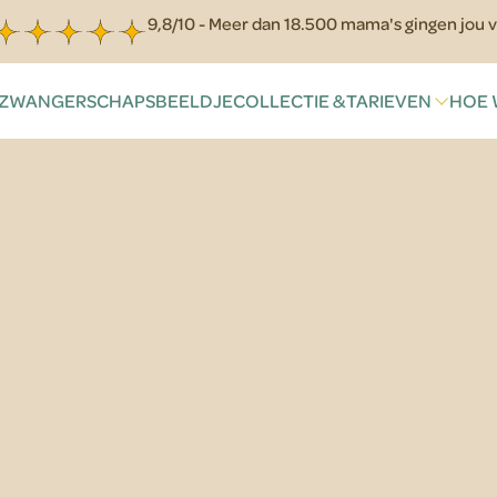
9,8/10 - Meer dan 18.500 mama's gingen jou v
ZWANGERSCHAPSBEELDJE
COLLECTIE & TARIEVEN
HOE 